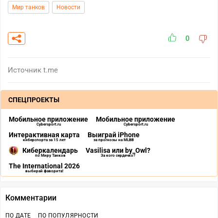
Мир танков
Новости
0
Источник
t.me
СПЕЦПРОЕКТЫ
Мобильное приложение
Мобильное приложение
Cybersport.ru
Cybersport.ru
Интерактивная карта
Выиграй iPhone
киберспорта за 15 лет
за прогнозы на MLBB
Киберкалендарь
Vasilisa или by_Owl?
по Миру Танков
За кого сердечко?
The International 2026
выбирай фаворита!
Комментарии
ПО ДАТЕ
ПО ПОПУЛЯРНОСТИ