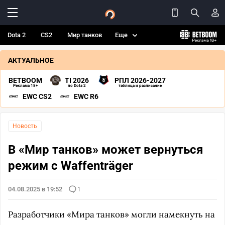
Dota 2
CS2
Мир танков
Еще
АКТУАЛЬНОЕ
BETBOOM
TI 2026
РПЛ 2026-2027
Реклама 18+
по Dota 2
таблица и расписание
EWC CS2
EWC R6
Новость
В «Мир танков» может вернуться
режим с Waffenträger
04.08.2025 в 19:52
1
Разработчики «Мира танков» могли намекнуть на