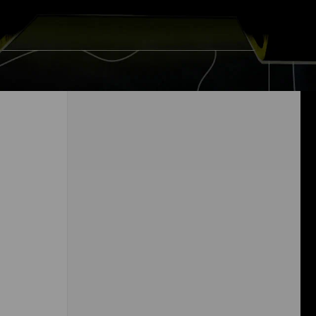
Virtus.pro начала выступление в
квалификации на EWC 2026 с победы
над Sangal
4