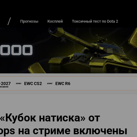
ДЫ И ИГРОКИ
ИГРЫ
РЕЙТИНГИ
Прогнозы
Косплей
Токсичный тест по Dota 2
-2027
EWC CS2
EWC R6
писание
«Кубок натиска» от
rops на стриме включены