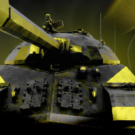
Главные новости
08.08 в 11:24
S1mple о EWC 2026: «Это действительно
ощущается как масштабный турнир»
1
08.08 в 10:50
Chopper назвал вещь, которую зрители
зря романтизируют в жизни про-
игроков
2
08.08 в 10:15
Vasilisa или by_Owl — кому
принадлежит твое сердечко? Участвуй
в битве стримеров и получи шанс
выиграть PS5
22
08.08 в 09:34
Maelstorm показал прогнозы и фэнтези-
команду на групповой этап The
International 2026
07.08 в 20:53