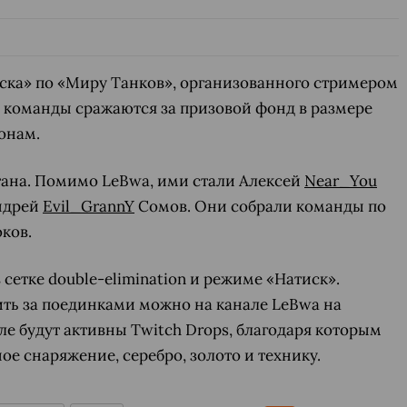
ска» по «Миру Танков», организованного стримером
 команды сражаются за призовой фонд в размере
онам.
ана. Помимо LeBwa, ими стали Алексей
Near_You
ндрей
Evil_GrannY
Сомов. Они собрали команды по
оков.
 сетке double-elimination и режиме «Натиск».
ить за поединками можно на канале LeBwa на
ле будут активны Twitch Drops, благодаря которым
е снаряжение, серебро, золото и технику.