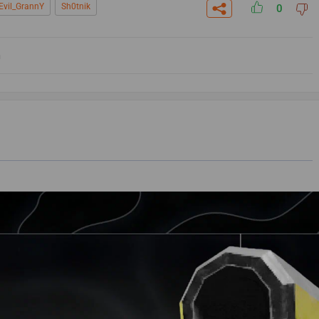
Evil_GrannY
Sh0tnik
0
m
СКАЧАТЬ НА
СК
ЙТИ
ВЫБРАТЬ
ANDROID