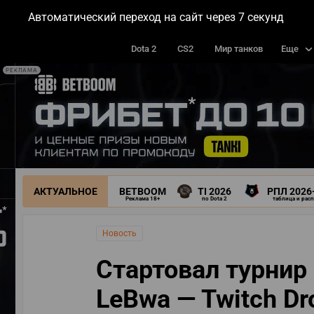
Автоматический переход на сайт через
6
секунд
МАТЧИ
ТУРНИРЫ
КОМАН
Dota 2
CS2
Мир танков
Еще
РЕКЛАМА
АКТУАЛЬНОЕ
BETBOOM
TI 2026
РПЛ 2026
Реклама 18+
по Dota 2
таблица и рас
Новость
Стартовал турнир 
LeBwa — Twitch D