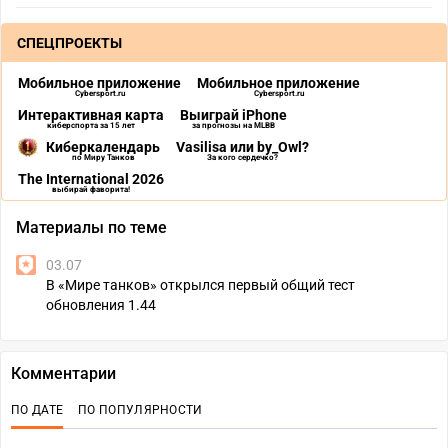
СПЕЦПРОЕКТЫ
Мобильное приложение
Мобильное приложение
Cybersport.ru
Cybersport.ru
Интерактивная карта
Выиграй iPhone
киберспорта за 15 лет
за прогнозы на MLBB
Киберкалендарь
Vasilisa или by_Owl?
по Миру Танков
За кого сердечко?
The International 2026
выбирай фаворита!
Материалы по теме
03.07
В «Мире танков» открылся первый общий тест
обновления 1.44
Комментарии
ПО ДАТЕ
ПО ПОПУЛЯРНОСТИ