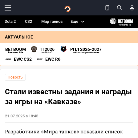
Dota 2
CS2
Мир танков
Еще
АКТУАЛЬНОЕ
BETBOOM
TI 2026
РПЛ 2026-2027
Реклама 18+
по Dota 2
таблица и расписание
EWC CS2
EWC R6
Новость
Стали известны задания и награды
за игры на «Кавказе»
21.07.2025 в 18:45
Разработчики «Мира танков» показали список