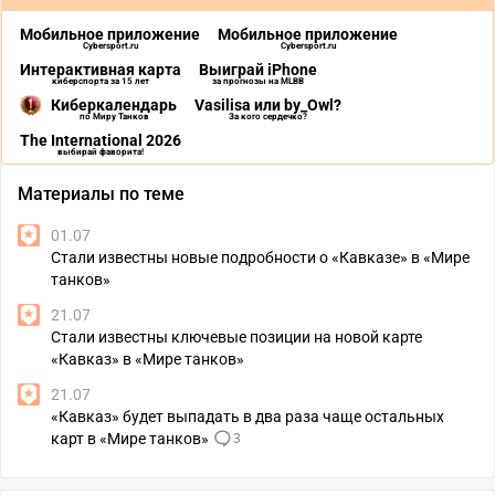
Мобильное приложение
Мобильное приложение
Cybersport.ru
Cybersport.ru
Интерактивная карта
Выиграй iPhone
киберспорта за 15 лет
за прогнозы на MLBB
Киберкалендарь
Vasilisa или by_Owl?
по Миру Танков
За кого сердечко?
The International 2026
выбирай фаворита!
Материалы по теме
01.07
Стали известны новые подробности о «Кавказе» в «Мире
танков»
21.07
Стали известны ключевые позиции на новой карте
«Кавказ» в «Мире танков»
21.07
«Кавказ» будет выпадать в два раза чаще остальных
карт в «Мире танков»
3