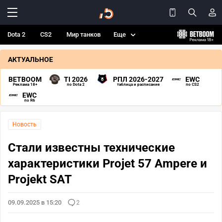
Dota 2
CS2
Мир танков
Еще
АКТУАЛЬНОЕ
BETBOOM
TI 2026
РПЛ 2026-2027
EWC
Реклама 18+
по Dota 2
таблица и расписание
по CS2
EWC
по R6
Новость
Стали известны технические
характеристики Projet 57 Ampere и
Projekt SAT
09.09.2025 в 15:20
2