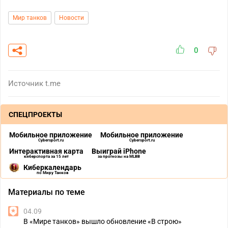
Мир танков
Новости
0
Источник
t.me
СПЕЦПРОЕКТЫ
Мобильное приложение
Мобильное приложение
Cybersport.ru
Cybersport.ru
Интерактивная карта
Выиграй iPhone
киберспорта за 15 лет
за прогнозы на MLBB
Киберкалендарь
по Миру Танков
Материалы по теме
04.09
В «Мире танков» вышло обновление «В строю»