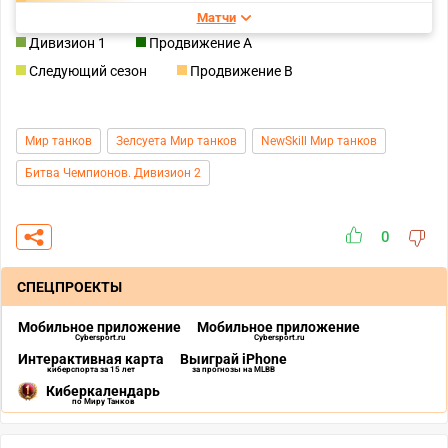
Матчи
Дивизион 1
Продвижение A
Следующий сезон
Продвижение B
Мир танков
Зелсуета Мир танков
NewSkill Мир танков
Битва Чемпионов. Дивизион 2
0
СПЕЦПРОЕКТЫ
Мобильное приложение
Мобильное приложение
Cybersport.ru
Cybersport.ru
Интерактивная карта
Выиграй iPhone
киберспорта за 15 лет
за прогнозы на MLBB
Киберкалендарь
по Миру Танков