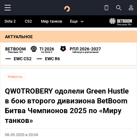
Dota 2
CS2
Мир танков
Еще
АКТУАЛЬНОЕ
BETBOOM
TI 2026
РПЛ 2026-2027
Реклама 18+
по Dota 2
таблица и расписание
EWC CS2
EWC R6
Новость
QW0TROBERY одолели Green Hustle
в бою второго дивизиона BetBoom
Битва Чемпионов 2025 по «Миру
танков»
08.05.2025 в 20:04