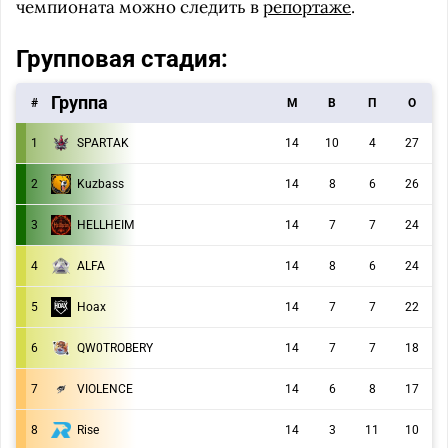
чемпионата можно следить в
репортаже
.
Групповая стадия:
Группа
#
M
В
П
О
1
SPARTAK
14
10
4
27
2
Kuzbass
14
8
6
26
3
HELLHEIM
14
7
7
24
4
ALFA
14
8
6
24
5
Hoax
14
7
7
22
6
QW0TROBERY
14
7
7
18
7
VIOLENCE
14
6
8
17
8
Rise
14
3
11
10