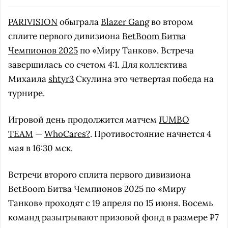
PARIVISION
обыграла
Blazer Gang
во втором
сплите первого дивизиона
BetBoom Битва
Чемпионов 2025
по «Миру Танков». Встреча
завершилась со счетом 4:1. Для коллектива
Михаила
shtyr3
Скулина это четвертая победа на
турнире.
Игровой день продолжится матчем
JUMBO
TEAM
—
WhoCares?
. Противостояние начнется 4
мая в 16:30 мск.
Встречи второго сплита первого дивизиона
BetBoom Битва Чемпионов 2025 по «Миру
Танков» проходят с 19 апреля по 15 июня. Восемь
команд разыгрывают призовой фонд в размере ₽7