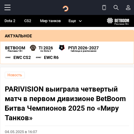
Dota 2
CS2
Мир танков
Еще
АКТУАЛЬНОЕ
BETBOOM
TI 2026
РПЛ 2026-2027
Реклама 18+
по Dota 2
таблица и расписание
EWC CS2
EWC R6
Новость
PARIVISION выиграла четвертый
матч в первом дивизионе BetBoom
Битва Чемпионов 2025 по «Миру
Танков»
04.05.2025 в 16:07