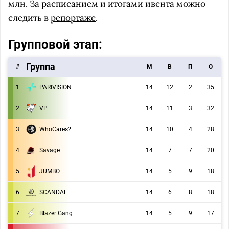
млн. За расписанием и итогами ивента можно
следить в
репортаже
.
Групповой этап:
Группа
#
M
В
П
О
1
PARIVISION
14
12
2
35
2
VP
14
11
3
32
3
WhoCares?
14
10
4
28
4
Savage
14
7
7
20
5
JUMBO
14
5
9
18
6
SCANDAL
14
6
8
18
7
Blazer Gang
14
5
9
17