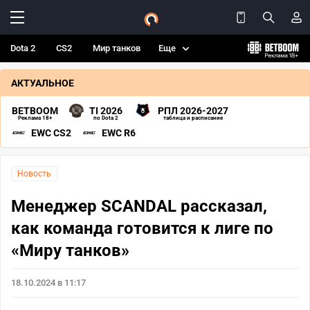
Dota 2
CS2
Мир танков
Еще
АКТУАЛЬНОЕ
BETBOOM
TI 2026
РПЛ 2026-2027
Реклама 18+
по Dota 2
таблица и расписание
EWC CS2
EWC R6
Новость
Менеджер SCANDAL рассказал,
как команда готовится к лиге по
«Миру танков»
18.10.2024 в 11:17