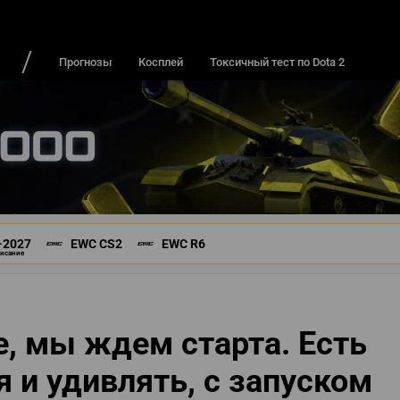
ДЫ И ИГРОКИ
ИГРЫ
РЕЙТИНГИ
Прогнозы
Косплей
Токсичный тест по Dota 2
-2027
EWC CS2
EWC R6
писание
се, мы ждем старта. Есть
 и удивлять, с запуском