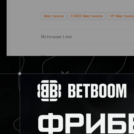
Мир танков
FORZE Мир танков
VP Мир танко
Источник
t.me
Материалы по теме
21.10
Объявлены подробности новой мас
21.10
Стали известны команды первого и
22.10
На лигу по «Миру танков» зарегис
EVIL_GRANNY
1
23.10
EviL_GrannY о составе OLD STARS: 
23.10
IIomudop_MSK об анонсе лиги по «М