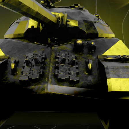
Vasilisa или by_Owl — кому
принадлежит твое сердечко? Участвуй
в битве стримеров и получи шанс
выиграть PS5
20