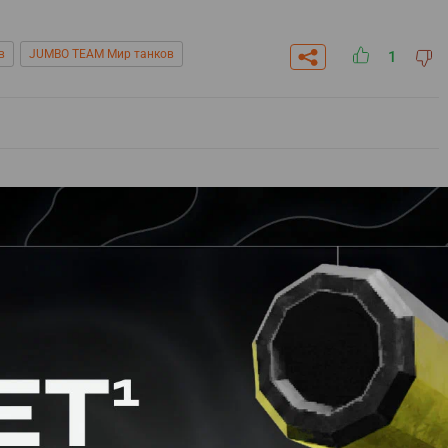
в
JUMBO TEAM Мир танков
1
штабной лиги по «Миру танков»
103
 второго дивизионов лиги по «Миру танков»
трировалась медийная команда OLD STARS с LeBwa и
«Результаты неплохие, 20% побед примерно за тренировку»
1
иру танков»: «У всех очень много ожиданий»
3