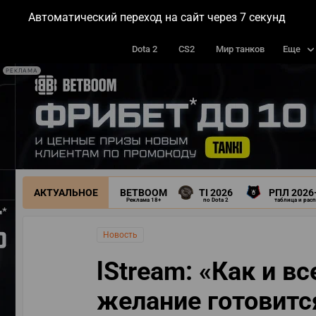
Автоматический переход на сайт через
5
секунд
МАТЧИ
ТУРНИРЫ
КОМАН
Dota 2
CS2
Мир танков
Еще
РЕКЛАМА
АКТУАЛЬНОЕ
BETBOOM
TI 2026
РПЛ 2026
Реклама 18+
по Dota 2
таблица и рас
Новость
lStream: «Как и в
желание готовится