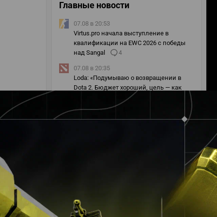
Главные новости
07.08 в 20:53
Virtus.pro начала выступление в
квалификации на EWC 2026 с победы
над Sangal
4
07.08 в 20:35
Loda: «Подумываю о возвращении в
Dota 2. Бюджет хороший, цель — как
можно быстрее собрать состав уровня
тир-1»
19
07.08 в 19:23
Новички The International 2026 — эти
игроки нас обязательно удивят
4
07.08 в 19:02
Уже знаешь чемпиона турнира The
International 2026? Выбери сильнейшую
команду и получи шанс выиграть PS5!
3
07.08 в 18:42