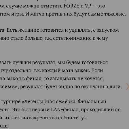
бом случае можно отметить FORZE и VP — это
ом игры. И матчи против них будут самые тяжелые.
та. Есть желание готовится и удивлять, с запуском
но стало больше, т.к. есть понимание к чему
азать лучший результат, мы будем готовиться
чу отдельно, т.к. каждый матч важен. Если
а выход в финал, то загадывать не хочется,
ксимум, результат будет видно по окончанию лиги.
турнире «Легендарная семёрка: Финальный
СКАЧАТЬ НА
СК
ЙТИ
ВЫБРАТЬ
ANDROID
место. Это был первый LAN-финал, проходивший со
 коллектив закрепил за собой титул
аже
.