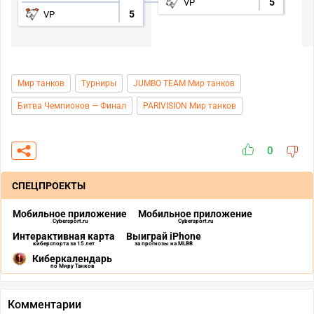
5
VP
5
VP
Мир танков
Турниры
JUMBO TEAM Мир танков
Битва Чемпионов — Финал
PARIVISION Мир танков
0
СПЕЦПРОЕКТЫ
Мобильное приложение
Мобильное приложение
Cybersport.ru
Cybersport.ru
Интерактивная карта
Выиграй iPhone
киберспорта за 15 лет
за прогнозы на MLBB
Киберкалендарь
по Миру Танков
Комментарии