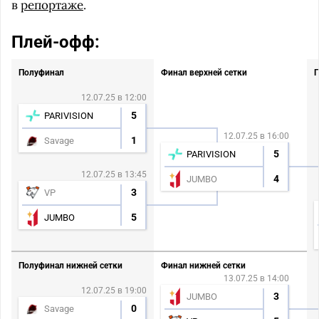
в
репортаже
.
Плей-офф:
Полуфинал
Финал верхней сетки
Г
12.07.25 в 12:00
5
PARIVISION
12.07.25 в 16:00
1
Savage
5
PARIVISION
12.07.25 в 13:45
4
JUMBO
3
VP
5
JUMBO
Полуфинал нижней сетки
Финал нижней сетки
13.07.25 в 14:00
12.07.25 в 19:00
3
JUMBO
0
Savage