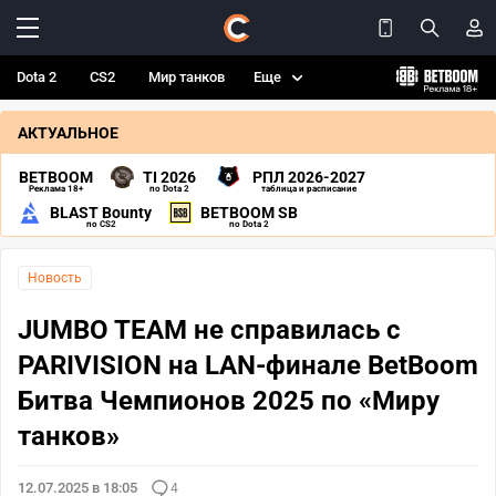
Dota 2
CS2
Мир танков
Еще
АКТУАЛЬНОЕ
BETBOOM
TI 2026
РПЛ 2026-2027
Реклама 18+
по Dota 2
таблица и расписание
BLAST Bounty
BETBOOM SB
по CS2
по Dota 2
Новость
JUMBO TEAM не справилась с
PARIVISION на LAN-финале BetBoom
Битва Чемпионов 2025 по «Миру
танков»
12.07.2025 в 18:05
4