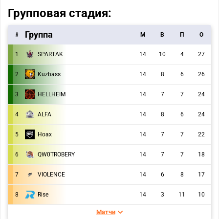
Групповая стадия:
Группа
#
M
В
П
О
1
SPARTAK
14
10
4
27
2
Kuzbass
14
8
6
26
3
HELLHEIM
14
7
7
24
4
ALFA
14
8
6
24
5
Hoax
14
7
7
22
6
QW0TROBERY
14
7
7
18
7
VIOLENCE
14
6
8
17
8
Rise
14
3
11
10
Матчи