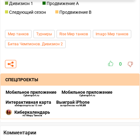
Дивизион 1
Продвижение A
Следующий сезон
Продвижение B
Мир танков
Турниры
Rise Мир танков
Imago Мир танков
Битва Чемпионов. Дивизион 2
0
СПЕЦПРОЕКТЫ
Мобильное приложение
Мобильное приложение
Cybersport.ru
Cybersport.ru
Интерактивная карта
Выиграй iPhone
киберспорта за 15 лет
за прогнозы на MLBB
Киберкалендарь
по Миру Танков
Комментарии