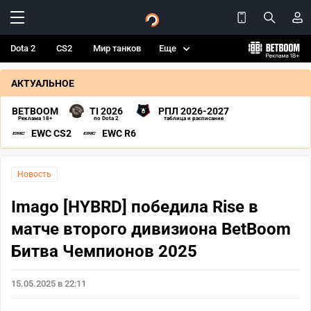
Dota 2
CS2
Мир танков
Еще
АКТУАЛЬНОЕ
BETBOOM
TI 2026
РПЛ 2026-2027
Реклама 18+
по Dota 2
таблица и расписание
EWC CS2
EWC R6
Новость
Imago [HYBRD] победила Rise в
матче второго дивизиона BetBoom
Битва Чемпионов 2025
15.05.2025 в 22:11