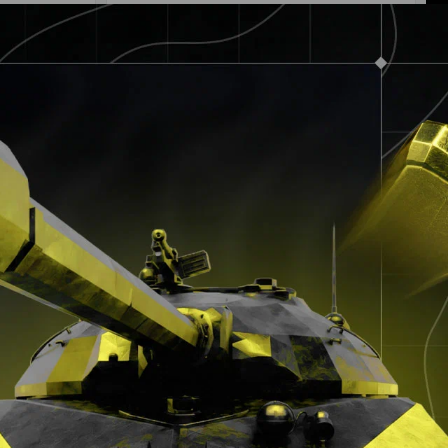
Главные новости
07.08 в 12:47
В CS2 прошла крупная волна банов
4
07.08 в 10:43
Вторую волну билетов на The
International 2026 раскупили за
несколько минут
11
07.08 в 10:26
Аналитики верят в команду s1mple в
первом матче открытых отборочных на
Esports World Cup 2026
5
07.08 в 10:00
Пять причин, почему PARIVISION
выиграет The International 2026
52
07.08 в 09:38
Korb3n о подготовке Spirit к TI15:
«Буткемп был необычный — мы
уделили время не только игре»
9