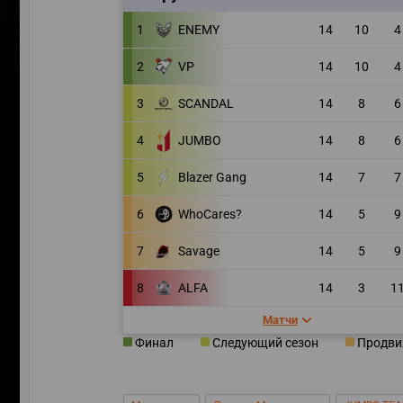
1
ENEMY
14
10
4
2
VP
14
10
4
3
SCANDAL
14
8
6
4
JUMBO
14
8
6
5
Blazer Gang
14
7
7
6
WhoCares?
14
5
9
7
Savage
14
5
9
8
ALFA
14
3
1
Матчи
УЧАСТВ
Финал
Следующий сезон
Продви