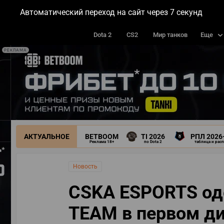
Автоматический переход на сайт через
5
секунд
МАТЧИ
ТУРНИРЫ
КОМАН
Dota 2
CS2
Мир танков
Еще
РЕКЛАМА
АКТУАЛЬНОЕ
BETBOOM
TI 2026
РПЛ 2026
Реклама 18+
по Dota 2
таблица и рас
Новость
CSKA ESPORTS од
TEAM в первом ди