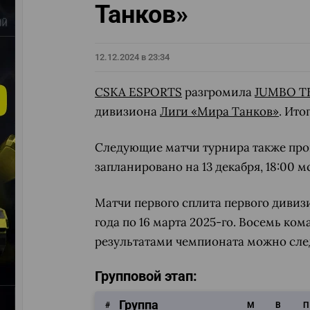
Танков»
12.12.2024 в 23:34
CSKA ESPORTS
разгромила
JUMBO T
дивизиона
Лиги «Мира Танков»
. Ито
Следующие матчи турнира также про
запланировано на 13 декабря, 18:00 м
Матчи первого сплита первого дивиз
года по 16 марта 2025-го. Восемь ко
результатами чемпионата можно сле
Групповой этап:
Группа
#
M
В
П