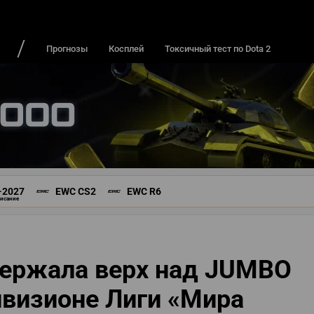
ДЫ И ИГРОКИ
ИГРЫ
РЕЙТИНГИ
Прогнозы
Косплей
Токсичный тест по Dota 2
-2027
EWC CS2
EWC R6
писание
ержала верх над JUMBO
визионе Лиги «Мира