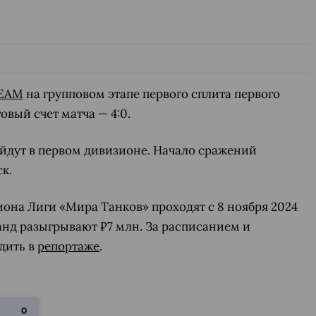
EAM
на групповом этапе первого сплита первого
говый счет матча — 4:0.
йдут в первом дивизионе. Начало сражений
ск.
иона Лиги «Мира Танков» проходят с 8 ноября 2024
манд разыгрывают ₽7 млн. За расписанием и
дить в
репортаже
.
О