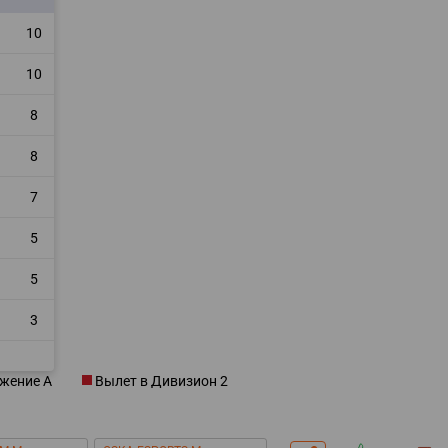
10
10
8
8
7
5
5
1
3
СКАЧАТЬ НА
СК
ОВАТЬ
ЗАБРАТЬ
ANDROID
жение A
Вылет в Дивизион 2