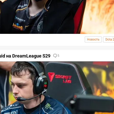
Новость
Dota 
uid на DreamLeague S29
5