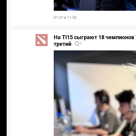
01.07 в 11:58
На TI15 сыграют 18 чемпионов Th
третий
7