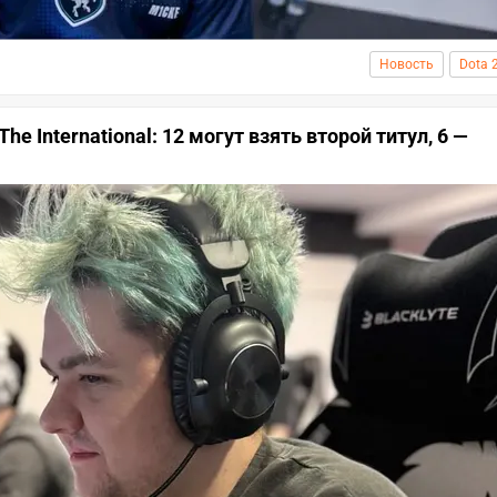
Новость
Dota 
e International: 12 могут взять второй титул, 6 —