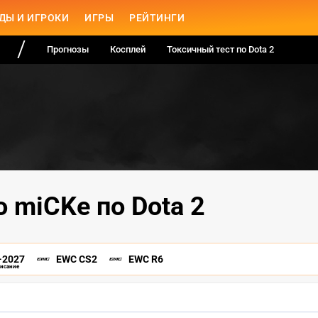
ДЫ И ИГРОКИ
ИГРЫ
РЕЙТИНГИ
Прогнозы
Косплей
Токсичный тест по Dota 2
о miCKe по Dota 2
-2027
EWC CS2
EWC R6
писание