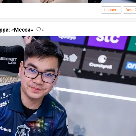
Новость
Dota 
рри: «Месси»
2