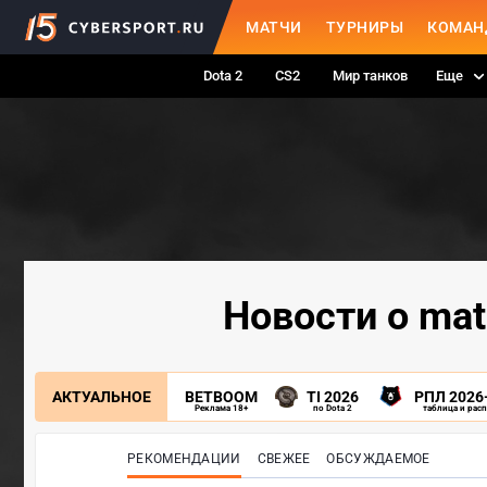
МАТЧИ
ТУРНИРЫ
КОМАН
Dota 2
CS2
Мир танков
Еще
Новости о mat
АКТУАЛЬНОЕ
BETBOOM
TI 2026
РПЛ 2026
Реклама 18+
по Dota 2
таблица и рас
РЕКОМЕНДАЦИИ
СВЕЖЕЕ
ОБСУЖДАЕМОЕ