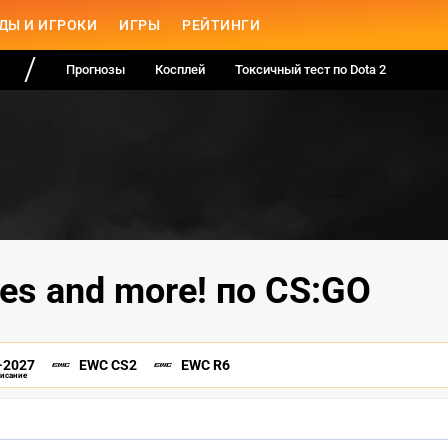
ДЫ И ИГРОКИ
ИГРЫ
РЕЙТИНГИ
Прогнозы
Косплей
Токсичный тест по Dota 2
es and more! по CS:GO
-2027
EWC CS2
EWC R6
писание