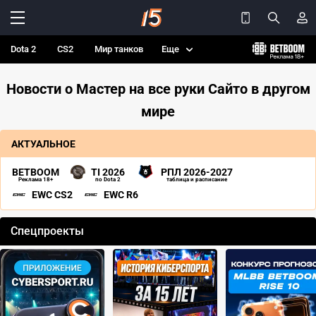
Dota 2
CS2
Мир танков
Еще
Новости о Мастер на все руки Сайто в другом
мире
АКТУАЛЬНОЕ
BETBOOM
TI 2026
РПЛ 2026-2027
Реклама 18+
по Dota 2
таблица и расписание
EWC CS2
EWC R6
Спецпроекты