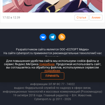
17.02 в 12:39
Статья
Аниме
Разработчиком сайта является ООО «ЕСПОРТ Медиа»
На сайте cybersport.ru применяются рекомендательные технологии
О нас
Документы
Для повышения удобства сайта мы используем cookie-файлы и
сервис Яндекс.Метрика
подробнее
. Продолжая использовать сайт,
© ООО «Киберспорт.ру» — Все права защищены
вы соглашаетесь на обработку файлов, используемых сервисом
подробнее
.
18+
ПРИНЯТЬ
ООО «Киберспорт.ру». Свидетельство о регистрации средств массовой
информации ЭЛ № ФС 77 - 74
022
выдано Федеральной службой по надзору в сфере связи,
информационных технологий и массовых коммуникаций (Роскомнадзор)
19 октября 2018 года. Главный редактор — В.Н. Животнев.
Cybersport.ru
@ 2011 - 2026