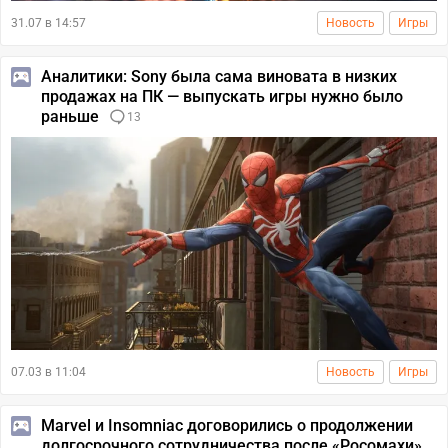
31.07 в 14:57
Новость
Игры
Аналитики: Sony была сама виновата в низких
продажах на ПК — выпускать игры нужно было
раньше
13
07.03 в 11:04
Новость
Игры
Marvel и Insomniac договорились о продолжении
долгосрочного сотрудничества после «Росомахи»