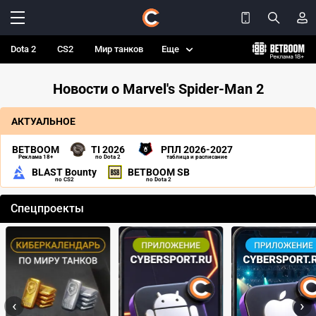
Dota 2
CS2
Мир танков
Еще
Новости о Marvel's Spider-Man 2
АКТУАЛЬНОЕ
BETBOOM
TI 2026
РПЛ 2026-2027
Реклама 18+
по Dota 2
таблица и расписание
BLAST Bounty
BETBOOM SB
по CS2
по Dota 2
Спецпроекты
‹
›