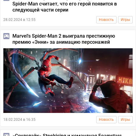
Spider-Man считает, что его герой появится в
следующей части серии
28.02.2024 в 12:55
Новость
Игры
Marvel's Spider-Man 2 выиграла престижную
премию «Энни» за анимацию персонажей
18.02.2024 в 16:35
Новость
Игры
«Соулслайк» Steelrising и командная Foamstars