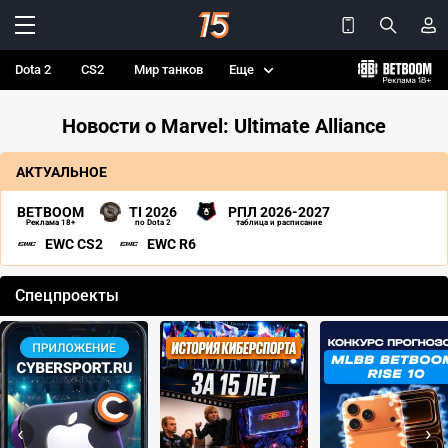
Dota 2
CS2
Мир танков
Еще
Новости о Marvel: Ultimate Alliance
АКТУАЛЬНОЕ
BETBOOM
TI 2026
РПЛ 2026-2027
Реклама 18+
по Dota 2
таблица и расписание
EWC CS2
EWC R6
Спецпроекты
‹
›