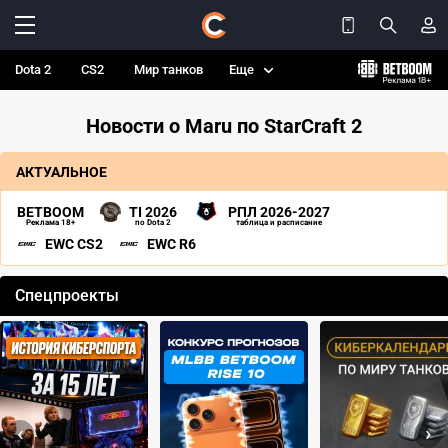
Dota 2
CS2
Мир танков
Еще
Новости о Maru по StarCraft 2
АКТУАЛЬНОЕ
BETBOOM
TI 2026
РПЛ 2026-2027
Реклама 18+
по Dota 2
таблица и расписание
EWC CS2
EWC R6
Спецпроекты
‹
›