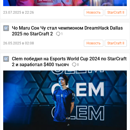
23.07.2025 в 22:26
Новость
StarCraft II
Чо Maru Сон Чу стал чемпионом DreamHack Dallas
2025 по StarCraft 2
1
26.05.2025 в 02:08
Новость
StarCraft II
Clem победил на Esports World Cup 2024 по StarCraft
2 и заработал $400 тысяч
8