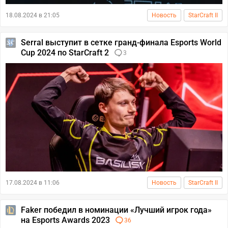
18.08.2024 в 21:05
Новость
StarCraft II
Serral выступит в сетке гранд-финала Esports World
Cup 2024 по StarCraft 2
3
17.08.2024 в 11:06
Новость
StarCraft II
Faker победил в номинации «Лучший игрок года»
на Esports Awards 2023
36