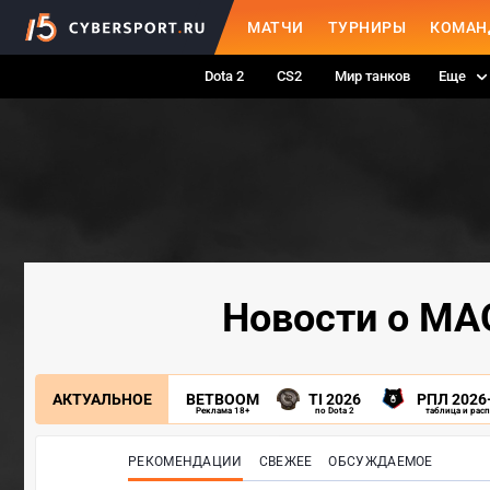
МАТЧИ
ТУРНИРЫ
КОМАН
Dota 2
CS2
Мир танков
Еще
Новости о МА
АКТУАЛЬНОЕ
BETBOOM
TI 2026
РПЛ 2026
Реклама 18+
по Dota 2
таблица и рас
РЕКОМЕНДАЦИИ
СВЕЖЕЕ
ОБСУЖДАЕМОЕ