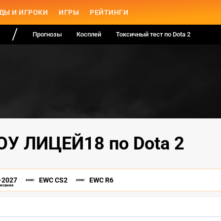
ДЫ И ИГРОКИ
ИГРЫ
РЕЙТИНГИ
Прогнозы
Косплей
Токсичный тест по Dota 2
ОУ ЛИЦЕЙ18 по Dota 2
-2027
EWC CS2
EWC R6
писание