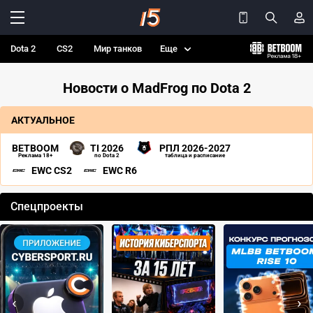
Dota 2
CS2
Мир танков
Еще
Новости о MadFrog по Dota 2
АКТУАЛЬНОЕ
BETBOOM
TI 2026
РПЛ 2026-2027
Реклама 18+
по Dota 2
таблица и расписание
EWC CS2
EWC R6
Спецпроекты
‹
›