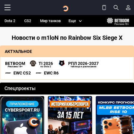
Dota 2
CS2
Мир танков
Еще
Новости о m1loN по Rainbow Six Siege X
АКТУАЛЬНОЕ
BETBOOM
TI 2026
РПЛ 2026-2027
Реклама 18+
по Dota 2
таблица и расписание
EWC CS2
EWC R6
Спецпроекты
‹
›