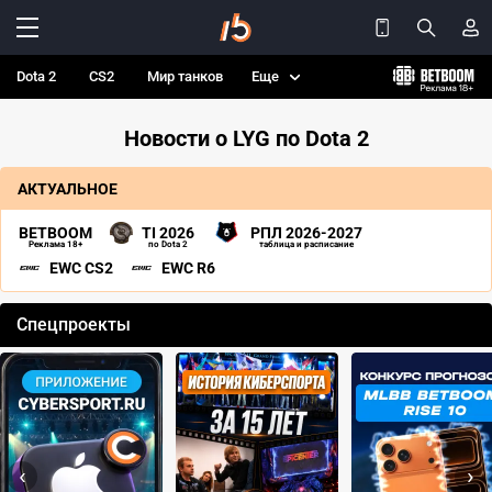
Dota 2
CS2
Мир танков
Еще
Новости о LYG по Dota 2
АКТУАЛЬНОЕ
BETBOOM
TI 2026
РПЛ 2026-2027
Реклама 18+
по Dota 2
таблица и расписание
EWC CS2
EWC R6
Спецпроекты
‹
›