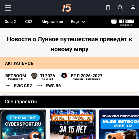
Dota 2
CS2
Мир танков
Еще
Новости о Лунное путешествие приведёт к
новому миру
АКТУАЛЬНОЕ
BETBOOM
TI 2026
РПЛ 2026-2027
Реклама 18+
по Dota 2
таблица и расписание
EWC CS2
EWC R6
Спецпроекты