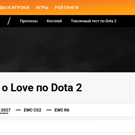
ДЫ И ИГРОКИ
ИГРЫ
РЕЙТИНГИ
Прогнозы
Косплей
Токсичный тест по Dota 2
о Love по Dota 2
-2027
EWC CS2
EWC R6
писание