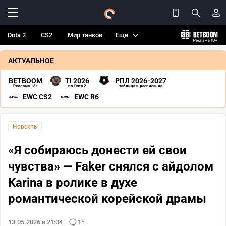
Dota 2
CS2
Мир танков
Еще
АКТУАЛЬНОЕ
BETBOOM
TI 2026
РПЛ 2026-2027
Реклама 18+
по Dota 2
таблица и расписание
EWC CS2
EWC R6
Новость
«Я собираюсь донести ей свои
чувства» — Faker снялся с айдолом
Karina в ролике в духе
романтической корейской драмы
13.05.2026 в 21:04
15