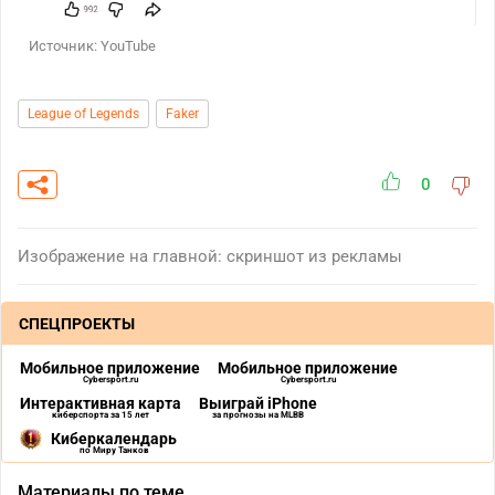
Источник: YouTube
League of Legends
Faker
0
Изображение на главной: скриншот из рекламы
СПЕЦПРОЕКТЫ
Мобильное приложение
Мобильное приложение
Cybersport.ru
Cybersport.ru
Интерактивная карта
Выиграй iPhone
киберспорта за 15 лет
за прогнозы на MLBB
Киберкалендарь
по Миру Танков
Материалы по теме