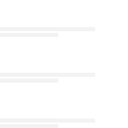
СКАЧАТЬ НА
СК
ЙТИ
ВЫБРАТЬ
ANDROID