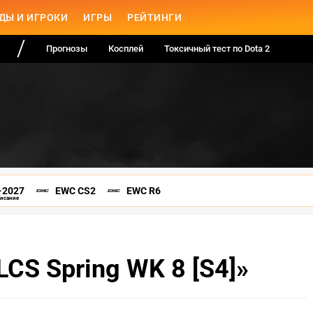
ДЫ И ИГРОКИ
ИГРЫ
РЕЙТИНГИ
Прогнозы
Косплей
Токсичный тест по Dota 2
-2027
EWC CS2
EWC R6
писание
LCS Spring WK 8 [S4]»