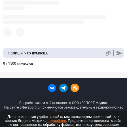
Напиши, что думаешь
0 / 1500 символов
Разработчиком сайта является ООО «ЕСПОРТ Медиа»
На сайте cybersport.ru применяются рекомендательные технологии
О нас
Документы
Для повышения удобства сайта мы используем cookie-файлы и
сервис Яндекс.Метрика
подробнее
. Продолжая использовать сайт,
© ООО «Киберспорт.ру» — Все права защищены
вы соглашаетесь на обработку файлов, используемых сервисом