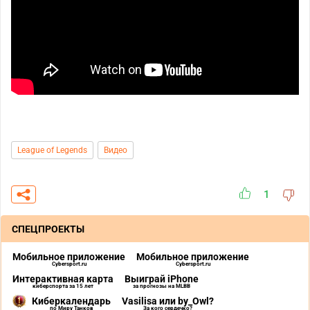
League of Legends
Видео
1
СПЕЦПРОЕКТЫ
Мобильное приложение
Мобильное приложение
Cybersport.ru
Cybersport.ru
Интерактивная карта
Выиграй iPhone
киберспорта за 15 лет
за прогнозы на MLBB
Киберкалендарь
Vasilisa или by_Owl?
по Миру Танков
За кого сердечко?