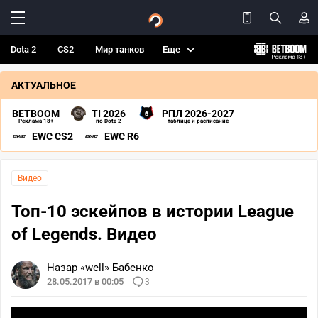
Dota 2
CS2
Мир танков
Еще
АКТУАЛЬНОЕ
BETBOOM
TI 2026
РПЛ 2026-2027
Реклама 18+
по Dota 2
таблица и расписание
EWC CS2
EWC R6
Видео
Топ-10 эскейпов в истории League
of Legends. Видео
Назар «well» Бабенко
28.05.2017 в 00:05
3