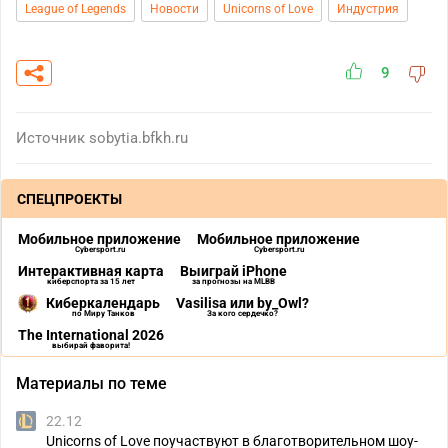
League of Legends
Новости
Unicorns of Love
Индустрия
9
Источник
sobytia.bfkh.ru
СПЕЦПРОЕКТЫ
Мобильное приложение
Мобильное приложение
Cybersport.ru
Cybersport.ru
Интерактивная карта
Выиграй iPhone
киберспорта за 15 лет
за прогнозы на MLBB
Киберкалендарь
Vasilisa или by_Owl?
по Миру Танков
За кого сердечко?
The International 2026
выбирай фаворита!
Материалы по теме
22.12
Unicorns of Love поучаствуют в благотворительном шоу-