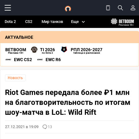
Dota 2
CS2
Мир танков
Еще
АКТУАЛЬНОЕ
BETBOOM
TI 2026
РПЛ 2026-2027
Реклама 18+
по Dota 2
таблица и расписание
EWC CS2
EWC R6
Новость
Riot Games передала более ₽1 млн
на благотворительность по итогам
шоу-матча в LoL: Wild Rift
27.12.2021 в 19:09
13