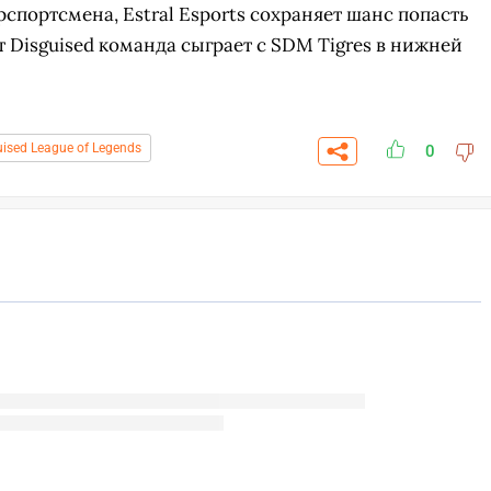
спортсмена, Estral Esports сохраняет шанс попасть
т Disguised команда сыграет с SDM Tigres в нижней
uised League of Legends
0
СК
ПЕРЕЙТИ
ВЫБРАТЬ
A