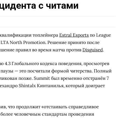
цидента с читами
сквалификации топлейнера
Estral Esports
по League
 LTA North Promotion. Решение принято после
ушение правил во время матча против
Disguised
.
ю 4.3 Глобального кодекса поведения, просмотрев
 паузы — это посчитали формой читерства. Полный
ликован позже. Summit был временно отстранён 7
Алехандро Shintalx Кинтанилья, который доиграет
явив, что продолжит «отстаивать справедливое
 «более человечным стандартам проведения