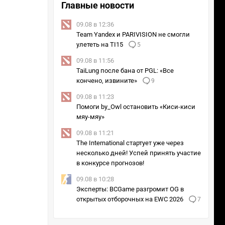
Главные новости
09.08 в 12:36
Team Yandex и PARIVISION не смогли
улететь на TI15
5
09.08 в 11:56
TaiLung после бана от PGL: «Все
кончено, извините»
9
09.08 в 11:23
Помоги by_Owl остановить «Киси-киси
мяу-мяу»
09.08 в 11:21
The International стартует уже через
несколько дней! Успей принять участие
в конкурсе прогнозов!
09.08 в 10:28
Эксперты: BCGame разгромит OG в
открытых отборочных на EWC 2026
7