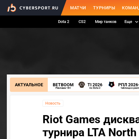
МАТЧИ
ТУРНИРЫ
КОМАН
Dota 2
CS2
Мир танков
Еще
АКТУАЛЬНОЕ
BETBOOM
TI 2026
РПЛ 2026
Реклама 18+
по Dota 2
таблица и рас
Новость
Riot Games дискв
турнира LTA North