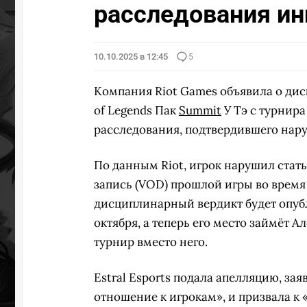
расследования ин
10.10.2025 в 12:45
5
Компания Riot Games объявила о ди
of Legends Пак
Summit
У Тэ с турнира
расследования, подтвердившего нар
По данным Riot, игрок нарушил стать
запись (VOD) прошлой игры во время
дисциплинарный вердикт будет опуб
октября, а теперь его место займёт 
турнир вместо него.
Estral Esports подала апелляцию, за
отношение к игрокам», и призвала к