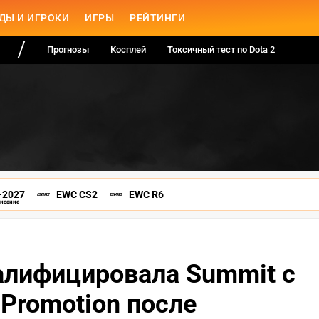
ДЫ И ИГРОКИ
ИГРЫ
РЕЙТИНГИ
Прогнозы
Косплей
Токсичный тест по Dota 2
-2027
EWC CS2
EWC R6
писание
алифицировала Summit с
 Promotion после