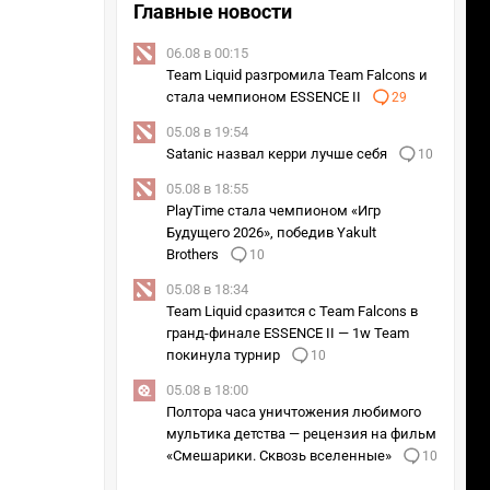
Главные новости
06.08 в 00:15
Team Liquid разгромила Team Falcons и
стала чемпионом ESSENCE II
29
05.08 в 19:54
Satanic назвал керри лучше себя
10
05.08 в 18:55
PlayTime стала чемпионом «Игр
Будущего 2026», победив Yakult
Brothers
10
05.08 в 18:34
Team Liquid сразится с Team Falcons в
гранд-финале ESSENCE II — 1w Team
покинула турнир
10
05.08 в 18:00
Полтора часа уничтожения любимого
мультика детства — рецензия на фильм
«Смешарики. Сквозь вселенные»
10