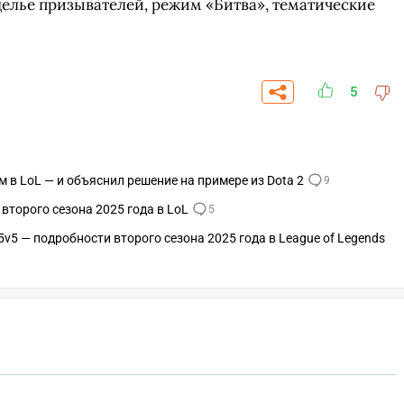
елье призывателей, режим «Битва», тематические
5
м в LoL — и объяснил решение на примере из Dota 2
9
второго сезона 2025 года в LoL
5
5v5 — подробности второго сезона 2025 года в League of Legends
СК
УЧАСТВОВАТЬ
ЗАБРАТЬ
A