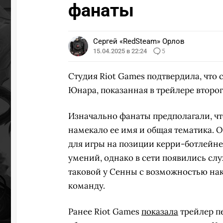
фанаты
Сергей «RedSteam» Орлов
15.04.2025 в 22:24
5
Студия Riot Games подтвердила, что
Юнара, показанная в трейлере второг
Изначально фанаты предполагали, ч
намекало ее имя и общая тематика. О
для игры на позиции керри-ботлейне
умений, однако в сети появились слу
таковой у Сенны с возможностью на
команду.
Ранее Riot Games
показала
трейлер пе