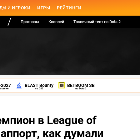
ДЫ И ИГРОКИ
ИГРЫ
РЕЙТИНГИ
Прогнозы
Косплей
Токсичный тест по Dota 2
-2027
BLAST Bounty
BETBOOM SB
писание
по CS2
по Dota 2
мпион в League of
саппорт, как думали