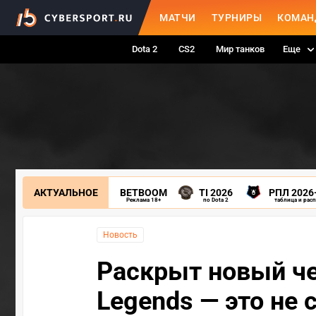
МАТЧИ
ТУРНИРЫ
КОМАН
Dota 2
CS2
Мир танков
Еще
АКТУАЛЬНОЕ
BETBOOM
TI 2026
РПЛ 2026
Реклама 18+
по Dota 2
таблица и рас
Новость
Раскрыт новый че
Legends — это не 