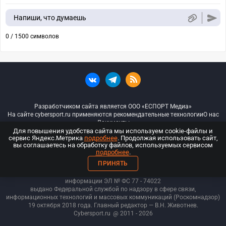
Напиши, что думаешь
0 / 1500 символов
Разработчиком сайта является ООО «ЕСПОРТ Медиа»
На сайте cybersport.ru применяются рекомендательные технологии
О нас
Документы
Для повышения удобства сайта мы используем cookie-файлы и
сервис Яндекс.Метрика
подробнее
. Продолжая использовать сайт,
© ООО «Киберспорт.ру» — Все права защищены
вы соглашаетесь на обработку файлов, используемых сервисом
подробнее
.
18+
ПРИНЯТЬ
ООО «Киберспорт.ру». Свидетельство о регистрации средств массовой
информации ЭЛ № ФС 77 - 74
022
выдано Федеральной службой по надзору в сфере связи,
информационных технологий и массовых коммуникаций (Роскомнадзор)
19 октября 2018 года. Главный редактор — В.Н. Животнев.
Cybersport.ru
@ 2011 - 2026