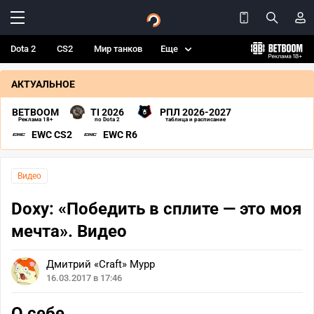
Dota 2
CS2
Мир танков
Еще
АКТУАЛЬНОЕ
BETBOOM
TI 2026
РПЛ 2026-2027
Реклама 18+
по Dota 2
таблица и расписание
EWC CS2
EWC R6
Видео
Doxy: «Победить в сплите — это моя
мечта». Видео
Дмитрий «Craft» Мурр
16.03.2017 в 17:46
О себе