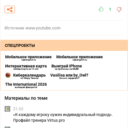
1
Источник
www.youtube.com
СПЕЦПРОЕКТЫ
Мобильное приложение
Мобильное приложение
Cybersport.ru
Cybersport.ru
Интерактивная карта
Выиграй iPhone
киберспорта за 15 лет
за прогнозы на MLBB
Киберкалендарь
Vasilisa или by_Owl?
по Миру Танков
За кого сердечко?
The International 2026
выбирай фаворита!
Материалы по теме
21.02
«К каждому игроку нужен индивидуальный подход».
Профайл тренера Virtus.pro