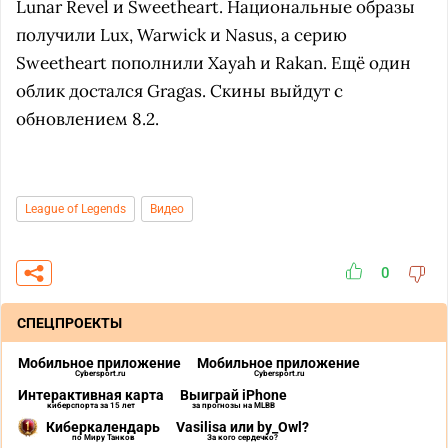
Lunar Revel и Sweetheart. Национальные образы
получили Lux, Warwick и Nasus, а серию
Sweetheart пополнили Xayah и Rakan. Ещё один
облик достался Gragas. Скины выйдут с
обновлением 8.2.
League of Legends
Видео
0
СПЕЦПРОЕКТЫ
Мобильное приложение
Мобильное приложение
Cybersport.ru
Cybersport.ru
Интерактивная карта
Выиграй iPhone
киберспорта за 15 лет
за прогнозы на MLBB
Киберкалендарь
Vasilisa или by_Owl?
по Миру Танков
За кого сердечко?