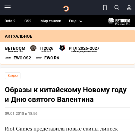
Dota 2
CS2
Мир танков
Еще
АКТУАЛЬНОЕ
BETBOOM
TI 2026
РПЛ 2026-2027
Реклама 18+
по Dota 2
таблица и расписание
EWC CS2
EWC R6
Видео
Образы к китайскому Новому году
и Дню святого Валентина
09.01.2018 в 18:56
Riot Games представила новые скины линеек