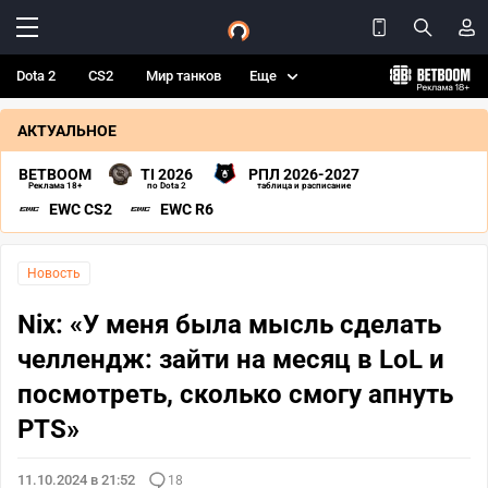
Dota 2
CS2
Мир танков
Еще
АКТУАЛЬНОЕ
BETBOOM
TI 2026
РПЛ 2026-2027
Реклама 18+
по Dota 2
таблица и расписание
EWC CS2
EWC R6
Новость
Nix: «У меня была мысль сделать
челлендж: зайти на месяц в LoL и
посмотреть, сколько смогу апнуть
PTS»
11.10.2024 в 21:52
18