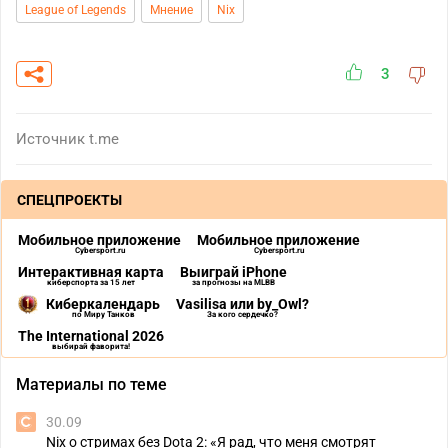
League of Legends
Мнение
Nix
3
Источник
t.me
СПЕЦПРОЕКТЫ
Мобильное приложение
Мобильное приложение
Cybersport.ru
Cybersport.ru
Интерактивная карта
Выиграй iPhone
киберспорта за 15 лет
за прогнозы на MLBB
Киберкалендарь
Vasilisa или by_Owl?
по Миру Танков
За кого сердечко?
The International 2026
выбирай фаворита!
Материалы по теме
30.09
Nix о стримах без Dota 2: «Я рад, что меня смотрят