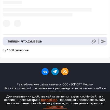
Напиши, что думаешь
0 / 1500 символов
Разработчиком сайта является ООО «ЕСПОРТ Медиа»
На сайте cybersport.ru применяются рекомендательные технологии
О нас
Документы
Для повышения удобства сайта мы используем cookie-файлы и
сервис Яндекс.Метрика
подробнее
. Продолжая использовать сайт,
© ООО «Киберспорт.ру» — Все права защищены
вы соглашаетесь на обработку файлов, используемых сервисом
подробнее
.
18+