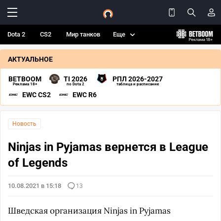
Dota 2
CS2
Мир танков
Еще
АКТУАЛЬНОЕ
BETBOOM
TI 2026
РПЛ 2026-2027
Реклама 18+
по Dota 2
таблица и расписание
EWC CS2
EWC R6
Новость
Ninjas in Pyjamas вернется в League
of Legends
10.08.2021 в 15:18
13
Шведская организация Ninjas in Pyjamas