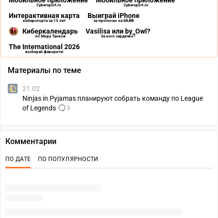
Мобильное приложение
Мобильное приложение
Cybersport.ru
Cybersport.ru
Интерактивная карта
Выиграй iPhone
киберспорта за 15 лет
за прогнозы на MLBB
Киберкалендарь
Vasilisa или by_Owl?
по Миру Танков
За кого сердечко?
The International 2026
выбирай фаворита!
Материалы по теме
21.02
Ninjas in Pyjamas планируют собрать команду по League
of Legends
3
Комментарии
ПО ДАТЕ
ПО ПОПУЛЯРНОСТИ