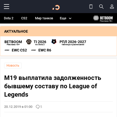
Dota 2
CS2
Мир танков
Еще
АКТУАЛЬНОЕ
BETBOOM
TI 2026
РПЛ 2026-2027
Реклама 18+
по Dota 2
таблица и расписание
EWC CS2
EWC R6
Новость
M19 выплатила задолженность
бывшему составу по League of
Legends
20.12.2019 в 01:00
5