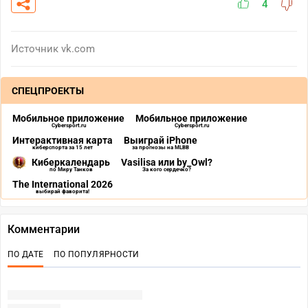
4
Источник
vk.com
СПЕЦПРОЕКТЫ
Мобильное приложение
Мобильное приложение
Cybersport.ru
Cybersport.ru
Интерактивная карта
Выиграй iPhone
киберспорта за 15 лет
за прогнозы на MLBB
Киберкалендарь
Vasilisa или by_Owl?
по Миру Танков
За кого сердечко?
The International 2026
выбирай фаворита!
Комментарии
ПО ДАТЕ
ПО ПОПУЛЯРНОСТИ