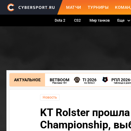
МАТЧИ
ТУРНИРЫ
КОМАН
Dota 2
CS2
Мир танков
Еще
АКТУАЛЬНОЕ
BETBOOM
TI 2026
РПЛ 2026
Реклама 18+
по Dota 2
таблица и рас
Новость
KT Rolster прошла
Championship, выб