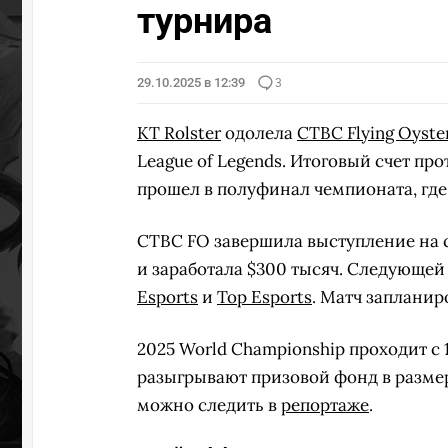
турнира
29.10.2025 в 12:39
3
KT Rolster
одолела
CTBC Flying Oyste
League of Legends. Итоговый счет пр
прошел в полуфинал чемпионата, где
CTBC FO завершила выступление на с
и заработала $300 тысяч. Следующей
Esports
и
Top Esports
. Матч запланиро
2025 World Championship проходит с 1
разыгрывают призовой фонд в размер
можно следить в
репортаже
.