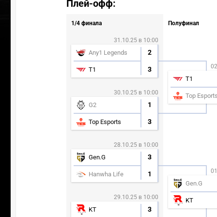
Плей-офф:
1/4 финала
Полуфинал
31.10.25 в 10:00
2
Any1 Legends
02
3
T1
T1
30.10.25 в 10:00
Top Esport
1
G2
3
Top Esports
28.10.25 в 10:00
3
Gen.G
01
ПЕРЕЙТИ
ВЫБР
1
Hanwha Life
Gen.G
29.10.25 в 10:00
KT
3
KT