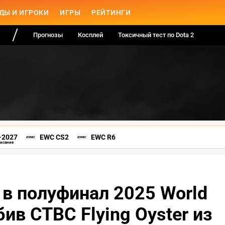
ДЫ И ИГРОКИ
ИГРЫ
РЕЙТИНГИ
Прогнозы
Косплей
Токсичный тест по Dota 2
-2027
EWC CS2
EWC R6
писание
 в полуфинал 2025 World
ив CTBC Flying Oyster из