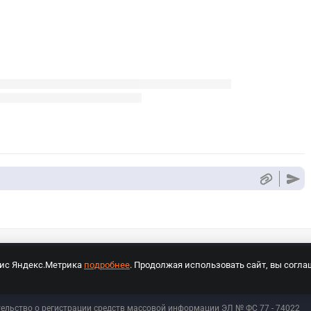
вис Яндекс.Метрика
подробнее
. Продолжая использовать сайт, вы согла
СПОРТ Медиа»
На сайте cybersport.ru применяются рекомендательные техноло
тельство о регистрации средств массовой информации ЭЛ № ФС 77 - 74
022