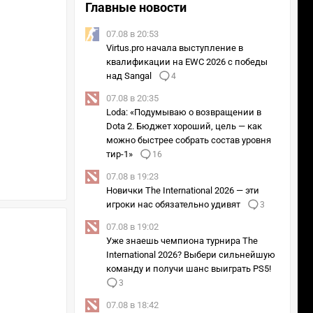
Главные новости
07.08 в 20:53
Virtus.pro начала выступление в
квалификации на EWC 2026 с победы
над Sangal
4
07.08 в 20:35
Loda: «Подумываю о возвращении в
Dota 2. Бюджет хороший, цель — как
можно быстрее собрать состав уровня
тир-1»
16
07.08 в 19:23
Новички The International 2026 — эти
игроки нас обязательно удивят
3
07.08 в 19:02
Уже знаешь чемпиона турнира The
International 2026? Выбери сильнейшую
команду и получи шанс выиграть PS5!
3
07.08 в 18:42