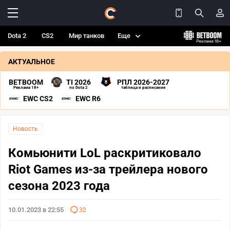
Dota 2
CS2
Мир танков
Еще
АКТУАЛЬНОЕ
BETBOOM
TI 2026
РПЛ 2026-2027
Реклама 18+
по Dota 2
таблица и расписание
EWC CS2
EWC R6
Новость
Комьюнити LoL раскритиковало
Riot Games из-за трейлера нового
сезона 2023 года
10.01.2023 в 22:55
32