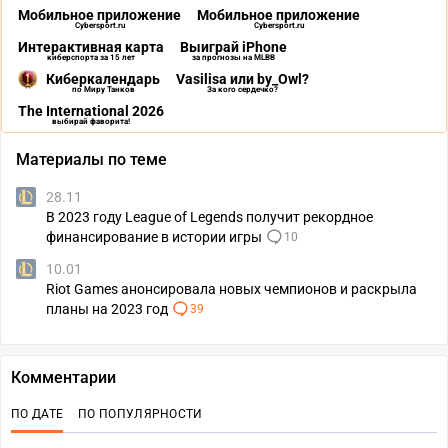
Мобильное приложение
Мобильное приложение
Cybersport.ru
Cybersport.ru
Интерактивная карта
Выиграй iPhone
киберспорта за 15 лет
за прогнозы на MLBB
Киберкалендарь
Vasilisa или by_Owl?
по Миру Танков
За кого сердечко?
The International 2026
выбирай фаворита!
Материалы по теме
28.11
В 2023 году League of Legends получит рекордное
финансирование в истории игры
10
10.01
Riot Games анонсировала новых чемпионов и раскрыла
планы на 2023 год
39
Комментарии
ПО ДАТЕ
ПО ПОПУЛЯРНОСТИ