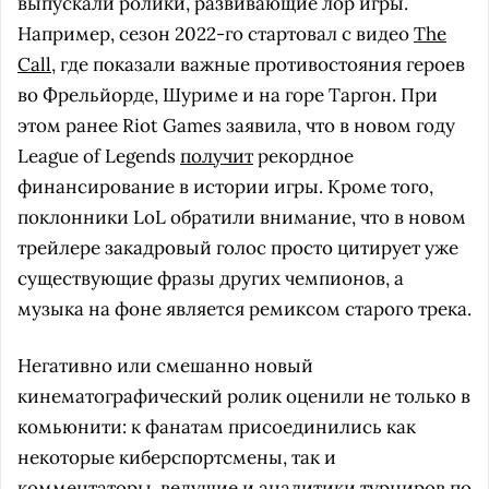
выпускали ролики, развивающие лор игры.
Например, сезон 2022-го стартовал с видео
The
Call
, где показали важные противостояния героев
во Фрельйорде, Шуриме и на горе Таргон. При
этом ранее Riot Games заявила, что в новом году
League of Legends
получит
рекордное
финансирование в истории игры. Кроме того,
поклонники LoL обратили внимание, что в новом
трейлере закадровый голос просто цитирует уже
существующие фразы других чемпионов, а
музыка на фоне является ремиксом старого трека.
Негативно или смешанно новый
кинематографический ролик оценили не только в
комьюнити: к фанатам присоединились как
некоторые киберспортсмены, так и
комментаторы, ведущие и аналитики турниров по