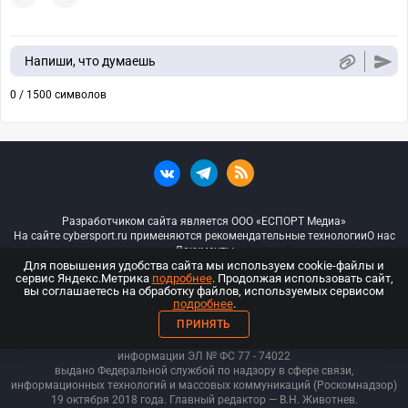
Напиши, что думаешь
0 / 1500 символов
Разработчиком сайта является ООО «ЕСПОРТ Медиа»
На сайте cybersport.ru применяются рекомендательные технологии
О нас
Документы
Для повышения удобства сайта мы используем cookie-файлы и
сервис Яндекс.Метрика
подробнее
. Продолжая использовать сайт,
© ООО «Киберспорт.ру» — Все права защищены
вы соглашаетесь на обработку файлов, используемых сервисом
подробнее
.
18+
ПРИНЯТЬ
ООО «Киберспорт.ру». Свидетельство о регистрации средств массовой
информации ЭЛ № ФС 77 - 74
022
выдано Федеральной службой по надзору в сфере связи,
информационных технологий и массовых коммуникаций (Роскомнадзор)
19 октября 2018 года. Главный редактор — В.Н. Животнев.