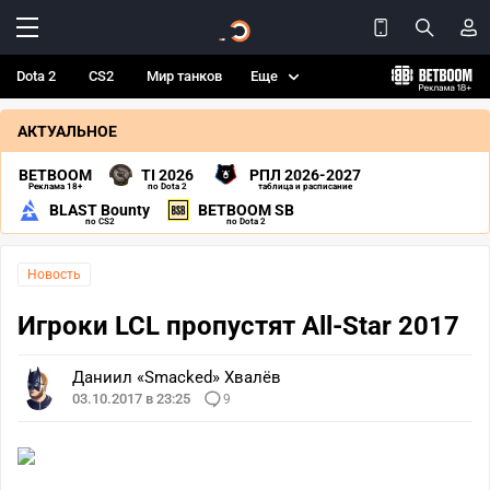
Dota 2
CS2
Мир танков
Еще
АКТУАЛЬНОЕ
BETBOOM
TI 2026
РПЛ 2026-2027
Реклама 18+
по Dota 2
таблица и расписание
BLAST Bounty
BETBOOM SB
по CS2
по Dota 2
Новость
Игроки LCL пропустят All-Star 2017
Даниил «Smacked» Хвалёв
03.10.2017 в 23:25
9