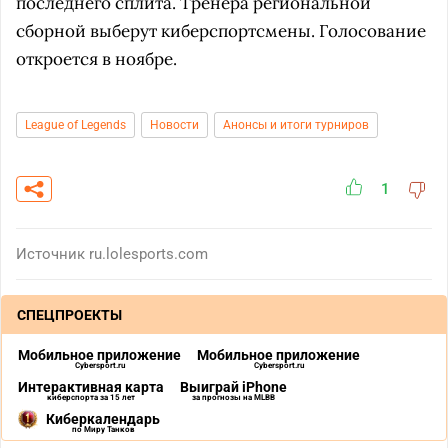
последнего сплита. Тренера региональной
сборной выберут киберспортсмены. Голосование
откроется в ноябре.
League of Legends
Новости
Анонсы и итоги турниров
1
Источник
ru.lolesports.com
СПЕЦПРОЕКТЫ
Мобильное приложение
Мобильное приложение
Cybersport.ru
Cybersport.ru
Интерактивная карта
Выиграй iPhone
киберспорта за 15 лет
за прогнозы на MLBB
Киберкалендарь
по Миру Танков