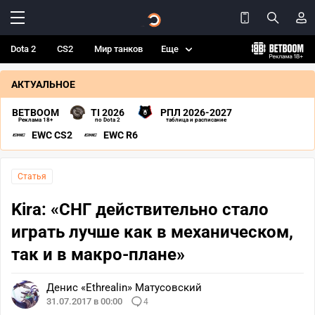
Dota 2
CS2
Мир танков
Еще
АКТУАЛЬНОЕ
BETBOOM
TI 2026
РПЛ 2026-2027
Реклама 18+
по Dota 2
таблица и расписание
EWC CS2
EWC R6
Статья
Kira: «СНГ действительно стало
играть лучше как в механическом,
так и в макро-плане»
Денис «Ethrealin» Матусовский
31.07.2017 в 00:00
4