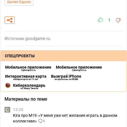
Gambit Esports
1
Источник
goodgame.ru
СПЕЦПРОЕКТЫ
Мобильное приложение
Мобильное приложение
Cybersport.ru
Cybersport.ru
Интерактивная карта
Выиграй iPhone
киберспорта за 15 лет
за прогнозы на MLBB
Киберкалендарь
по Миру Танков
Материалы по теме
15.05
Kira про М19: «У меня уже нет желания играть в данном
коллективе»
6