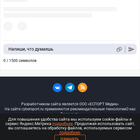
Напиши, что думаешь
0 / 1500 символов
Разработчиком сайта является ООО «ЕСПОРТ Медиа»
На сайте cybersport.ru применяются рекомендательные технологии
О нас
Документы
Для повышения удобства сайта мы используем cookie-файлы и
сервис Яндекс.Метрика
подробнее
. Продолжая использовать сайт,
© ООО «Киберспорт.ру» — Все права защищены
вы соглашаетесь на обработку файлов, используемых сервисом
подробнее
.
18+
ПРИНЯТЬ