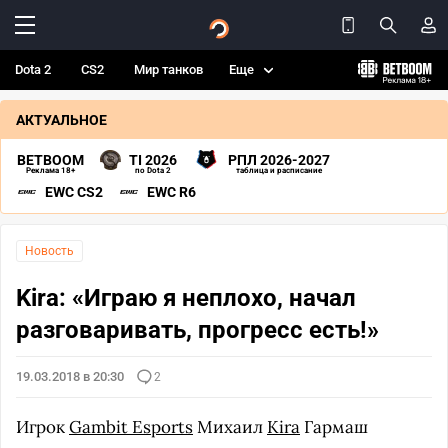
Dota 2
CS2
Мир танков
Еще
АКТУАЛЬНОЕ
BETBOOM
TI 2026
РПЛ 2026-2027
Реклама 18+
по Dota 2
таблица и расписание
EWC CS2
EWC R6
Новость
Kira: «Играю я неплохо, начал
разговаривать, прогресс есть!»
19.03.2018 в 20:30
2
Игрок
Gambit Esports
Михаил
Kira
Гармаш