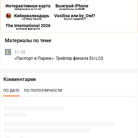
Интерактивная карта
Выиграй iPhone
киберспорта за 15 лет
за прогнозы на MLBB
Киберкалендарь
Vasilisa или by_Owl?
по Миру Танков
За кого сердечко?
The International 2026
выбирай фаворита!
Материалы по теме
31.08
«Паспорт в Париж». Трейлер финала EU LCS
Комментарии
ПО ДАТЕ
ПО ПОПУЛЯРНОСТИ