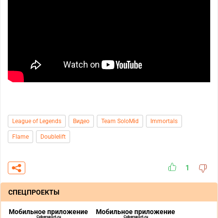
League of Legends
Видео
Team SoloMid
Immortals
Flame
Doublelift
1
СПЕЦПРОЕКТЫ
Мобильное приложение
Мобильное приложение
Cybersport.ru
Cybersport.ru