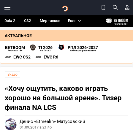
Dota 2
CS2
Мир танков
Еще
АКТУАЛЬНОЕ
BETBOOM
TI 2026
РПЛ 2026-2027
Реклама 18+
по Dota 2
таблица и расписание
EWC CS2
EWC R6
Видео
«Хочу ощутить, каково играть
хорошо на большой арене». Тизер
финала NA LCS
Денис «Ethrealin» Матусовский
01.09.2017 в 21:45