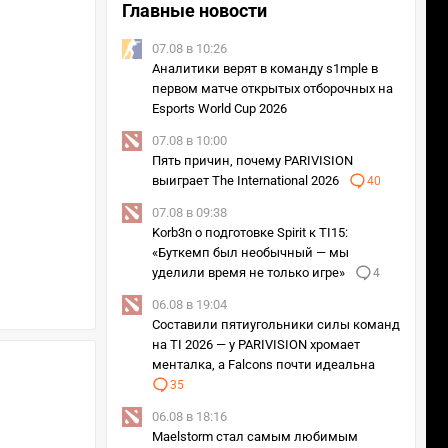
Главные новости
07.08 в 10:26
Аналитики верят в команду s1mple в
первом матче открытых отборочных на
Esports World Cup 2026
07.08 в 10:00
Пять причин, почему PARIVISION
выиграет The International 2026
40
07.08 в 09:38
Korb3n о подготовке Spirit к TI15:
«Буткемп был необычный — мы
уделили время не только игре»
4
06.08 в 19:04
Составили пятиугольники силы команд
на TI 2026 — у PARIVISION хромает
менталка, а Falcons почти идеальна
35
06.08 в 18:16
Maelstorm стал самым любимым