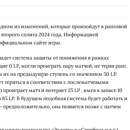
одном из изменений, которые произойдут в ранговой
м второго сплита 2024 года. Информацией
 официальном сайте игры.
опадет система защиты от понижения в рамках
е 0 LP, могли проиграть пару матчей, не теряя ранг,
а их на предыдущую ступень со значением 50 LP.
дут теряться в соответствии с послематчевыми
проиграет матч и потеряет 25 LP , имея в запасе 10
 85 LP. В будущем подобная система будет работать и
 предположительно, она появится позже с патчем
я между рангами (из «Золото» в «Серебро» и т.п.)