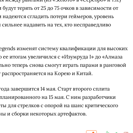
будут терять от 25 до 75 очков в зависимости от
 надеются сгладить потери геймеров, уровень
и сильнее надавить на тех, кто несправедливо
 Legends изменят систему квалификации для высоких
 ее итогам увеличился с «Изумруда I» до «Алмаза
ельно теперь снова смогут играть парами в ранговой
 распространяется на Корею и Китай.
ода завершится 14 мая. Старт второго сплита
запланированного на 15 мая. С ним разработчики
СКАЧАТЬ НА
СК
ты для стрелков с опорой на шанс критического
ОВАТЬ
ЗАБРАТЬ
ANDROID
уны и сборки некоторых артефактов.