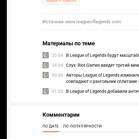
League of Legends
Источник
www.leagueoflegends.com
Материалы по теме
20.04
В League of Legends будут масштаб
24.04
Слух: Riot Games введет третий ме
30.04
Авторы League of Legends изменил
совпадают с ранговыми сплитами
01.05
В League of Legends добавили анти
Комментарии
ПО ДАТЕ
ПО ПОПУЛЯРНОСТИ