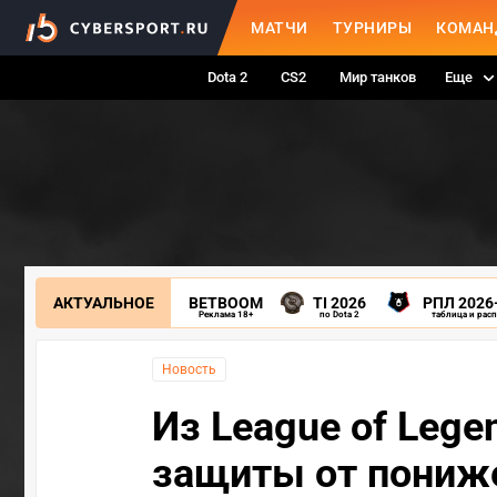
МАТЧИ
ТУРНИРЫ
КОМАН
Dota 2
CS2
Мир танков
Еще
АКТУАЛЬНОЕ
BETBOOM
TI 2026
РПЛ 2026
Реклама 18+
по Dota 2
таблица и рас
Новость
Из League of Lege
защиты от пониж