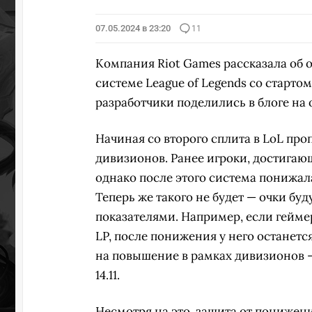
07.05.2024 в 23:20
11
Компания Riot Games рассказала об 
системе League of Legends со старто
разработчики поделились в блоге на
Начиная со второго сплита в LoL пр
дивизионов. Ранее игроки, достигающи
однако после этого система понижал
Теперь же такого не будет — очки бу
показателями. Например, если геймер 
LP, после понижения у него останется
на повышение в рамках дивизионов —
14.11.
Несмотря на это, защита от понижени