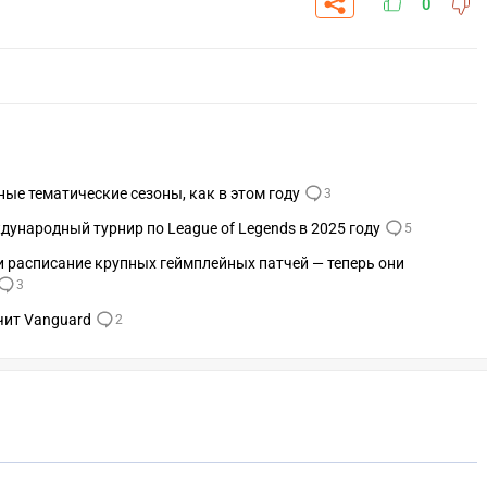
0
ные тематические сезоны, как в этом году
3
ждународный турнир по League of Legends в 2025 году
5
и расписание крупных геймплейных патчей — теперь они
3
чит Vanguard
2