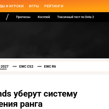
ДЫ И ИГРОКИ
ИГРЫ
РЕЙТИНГИ
Прогнозы
Косплей
Токсичный тест по Dota 2
-2027
EWC CS2
EWC R6
писание
nds уберут систему
ения ранга