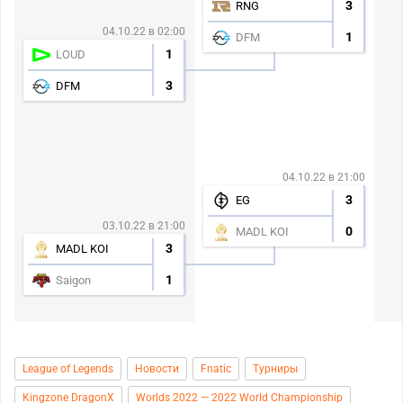
3
RNG
04.10.22 в 02:00
1
DFM
1
LOUD
3
DFM
04.10.22 в 21:00
3
EG
03.10.22 в 21:00
0
MADL KOI
3
MADL KOI
1
Saigon
League of Legends
Новости
Fnatic
Турниры
Kingzone DragonX
Worlds 2022 — 2022 World Championship