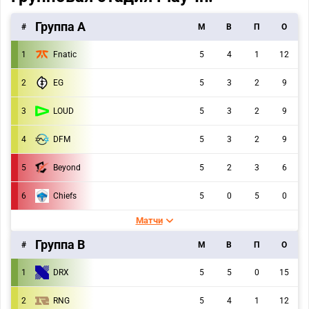
Группа A
#
M
В
П
О
1
Fnatic
5
4
1
12
2
EG
5
3
2
9
3
LOUD
5
3
2
9
4
DFM
5
3
2
9
5
Beyond
5
2
3
6
6
Chiefs
5
0
5
0
Матчи
Группа B
#
M
В
П
О
1
DRX
5
5
0
15
2
RNG
5
4
1
12