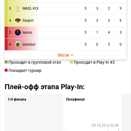
3
MADL KOI
5
3
2
9
4
Saigon
5
2
3
6
5
Isurus
5
1
4
3
6
Istanbul
5
0
5
0
Матчи
Проходит в групповой этап
Проходит в Play-In #2
Покидает турнир
Плей-офф этапа Play-In:
1/4 финала
Полуфинал
05.10.22 в 02:00