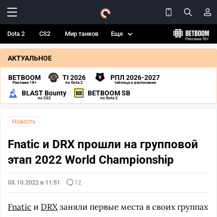
Dota 2
CS2
Мир танков
Еще
АКТУАЛЬНОЕ
BETBOOM
TI 2026
РПЛ 2026-2027
Реклама 18+
по Dota 2
таблица и расписание
BLAST Bounty
BETBOOM SB
по CS2
по Dota 2
Новость
Fnatic и DRX прошли на групповой
этап 2022 World Championship
03.10.2022 в 11:51
12
Fnatic
и
DRX
заняли первые места в своих группах