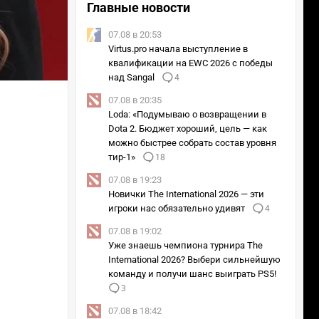
Главные новости
07.08 в 20:53
Virtus.pro начала выступление в
квалификации на EWC 2026 с победы
над Sangal
4
07.08 в 20:35
Loda: «Подумываю о возвращении в
Dota 2. Бюджет хороший, цель — как
можно быстрее собрать состав уровня
тир-1»
18
07.08 в 19:23
Новички The International 2026 — эти
игроки нас обязательно удивят
4
07.08 в 19:02
Уже знаешь чемпиона турнира The
International 2026? Выбери сильнейшую
команду и получи шанс выиграть PS5!
3
07.08 в 18:42