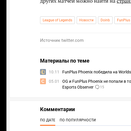
других матчей можно найти на
стран
League of Legends
Новости
Doinb
FunPlus
Источник
twitter.com
Материалы по теме
10.11
FunPlus Phoenix победила на World
05.01
OG и FunPlus Phoenix не попали в 
Esports Observer
15
Комментарии
ПО ДАТЕ
ПО ПОПУЛЯРНОСТИ