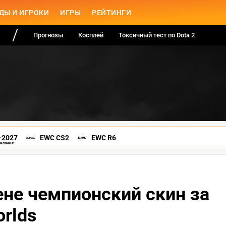
ДЫ И ИГРОКИ
ИГРЫ
РЕЙТИНГИ
Прогнозы
Косплей
Токсичный тест по Dota 2
-2027
EWC CS2
EWC R6
писание
ене чемпионский скин за
rlds