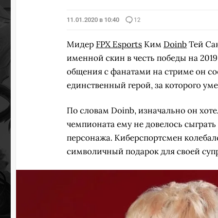
11.01.2020 в 10:40
12
Мидер
FPX Esports
Ким
Doinb
Тей Сан
именной скин в честь победы на 2019
общения с фанатами на стриме он соо
единственный герой, за которого умее
По словам Doinb, изначально он хоте
чемпионата ему не довелось сыграть 
персонажа. Киберспортсмен колебался
символичный подарок для своей супр