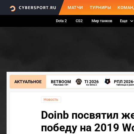
МАТЧИ
ТУРНИРЫ
КОМАН
Dota 2
CS2
Мир танков
Еще
АКТУАЛЬНОЕ
BETBOOM
TI 2026
РПЛ 2026
Реклама 18+
по Dota 2
таблица и рас
Новость
Doinb посвятил ж
победу на 2019 Wo