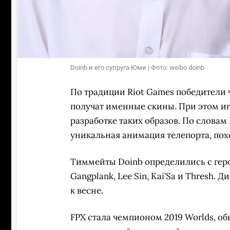
Doinb и его супруга Юми | Фото: weibo doinb
По традиции Riot Games победители 
получат именные скины. При этом и
разработке таких образов. По словам
уникальная анимация телепорта, пох
Тиммейты Doinb определились с геро
Gangplank, Lee Sin, Kai’Sa и Thresh.
к весне.
FPX стала чемпионом 2019 Worlds, о