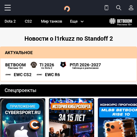
Dota 2
CS2
Мир танков
Еще
Новости о l1rkuzz по Standoff 2
АКТУАЛЬНОЕ
BETBOOM
TI 2026
РПЛ 2026-2027
Реклама 18+
по Dota 2
таблица и расписание
EWC CS2
EWC R6
Спецпроекты
‹
›