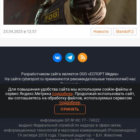
25.04.2025 в 12:57
Новость
Standoff 2
Разработчиком сайта является ООО «ЕСПОРТ Медиа»
На сайте cybersport.ru применяются рекомендательные технологии
О нас
Документы
Для повышения удобства сайта мы используем cookie-файлы и
сервис Яндекс.Метрика
подробнее
. Продолжая использовать сайт,
© ООО «Киберспорт.ру» — Все права защищены
вы соглашаетесь на обработку файлов, используемых сервисом
подробнее
.
18+
ПРИНЯТЬ
ООО «Киберспорт.ру». Свидетельство о регистрации средств массовой
информации ЭЛ № ФС 77 - 74
022
выдано Федеральной службой по надзору в сфере связи,
информационных технологий и массовых коммуникаций (Роскомнадзор)
19 октября 2018 года. Главный редактор — В.Н. Животнев.