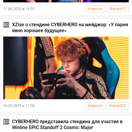
17.06.2025 в 14:53
Новость
Standoff 2
XZise о стендине CYBERHERO на мейджор: «У парня
явно хорошее будущее»
16.05.2025 в 17:58
Новость
Standoff 2
CYBERHERO представила стендина для участия в
Winline EPIC Standoff 2 Cosmo: Major