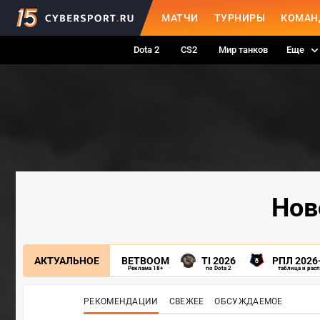
МАТЧИ
ТУРНИРЫ
КОМАН
Dota 2
CS2
Мир танков
Еще
Нов
АКТУАЛЬНОЕ
BETBOOM
TI 2026
РПЛ 2026
Реклама 18+
по Dota 2
таблица и рас
РЕКОМЕНДАЦИИ
СВЕЖЕЕ
ОБСУЖДАЕМОЕ