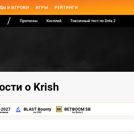
ДЫ И ИГРОКИ
ИГРЫ
РЕЙТИНГИ
Прогнозы
Косплей
Токсичный тест по Dota 2
ости о Krish
-2027
BLAST Bounty
BETBOOM SB
писание
по CS2
по Dota 2