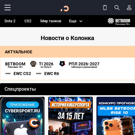
Dota 2
CS2
Мир танков
Еще
Новости о Колонка
АКТУАЛЬНОЕ
BETBOOM
TI 2026
РПЛ 2026-2027
Реклама 18+
по Dota 2
таблица и расписание
EWC CS2
EWC R6
Спецпроекты
‹
›