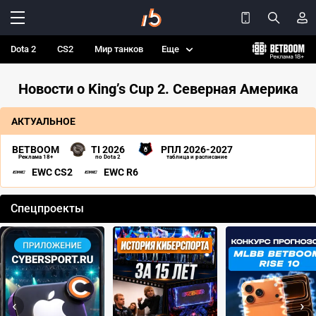
Dota 2
CS2
Мир танков
Еще
Новости о King’s Cup 2. Северная Америка
АКТУАЛЬНОЕ
BETBOOM
TI 2026
РПЛ 2026-2027
Реклама 18+
по Dota 2
таблица и расписание
EWC CS2
EWC R6
Спецпроекты
‹
›