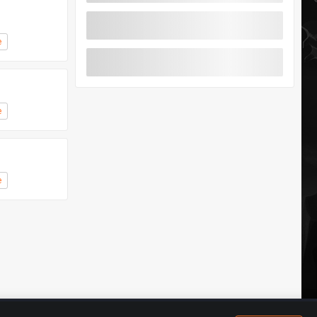
e
e
e