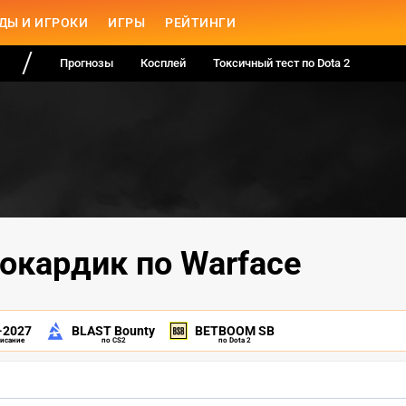
ДЫ И ИГРОКИ
ИГРЫ
РЕЙТИНГИ
Прогнозы
Косплей
Токсичный тест по Dota 2
окардик по Warface
-2027
BLAST Bounty
BETBOOM SB
писание
по CS2
по Dota 2