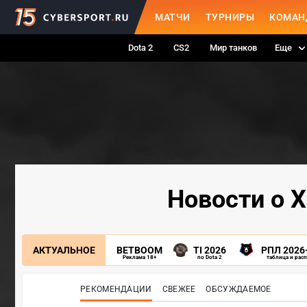
МАТЧИ
ТУРНИРЫ
КОМАН
Dota 2
CS2
Мир танков
Еще
Новости о Х
АКТУАЛЬНОЕ
BETBOOM
TI 2026
РПЛ 2026
Реклама 18+
по Dota 2
таблица и рас
РЕКОМЕНДАЦИИ
СВЕЖЕЕ
ОБСУЖДАЕМОЕ