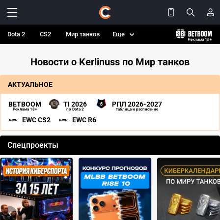
Dota 2
CS2
Мир танков
Еще
Новости о Kerlinuss по Мир танков
АКТУАЛЬНОЕ
BETBOOM
TI 2026
РПЛ 2026-2027
Реклама 18+
по Dota 2
таблица и расписание
EWC CS2
EWC R6
Спецпроекты
‹
›